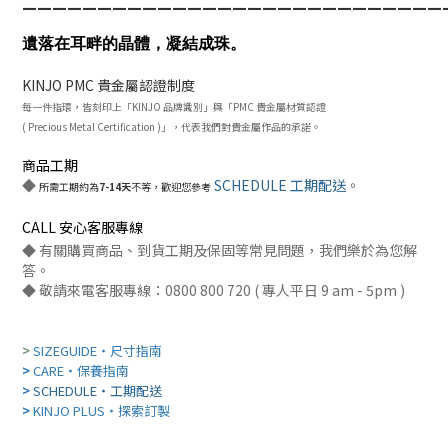
遺落在耳畔的晶體，凝結成珠。
KINJO PMC 貴金屬認證制度
每一件指環，皆刻印上「KINJO 品牌識別」與
「PMC 貴金屬材質
認
證
( Precious Metal Certification )」
，
代表我們
對貴金屬作品的承諾。
商品工期
◆
SCHEDULE 工期配送
。
所需工期約為
7-14天
不等，歡迎您參考
CALL 安心客服專線
◆ 有關購買商品、到貨工期及保固等常見問題，我們樂於為您解
答。
​◆ 敬請來電客服專線：0800 800 720 ( 專人平日 9 am - 5pm )​
>
SIZEGUIDE・尺寸指南
>
CARE・保養指南
>
SCHEDULE・工期配送
>
KINJO PLUS・探索訂製