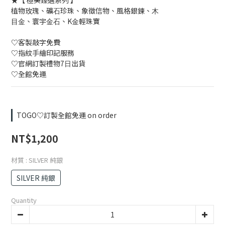
★【 極美臻選系列 】
植物玫瑰、礦⽯珍珠、象徵信物、風格銀鍊、⽊
⽬⾦、寰宇⾦⽯、K⾦輕珠寶
♡客製敲字免費
♡指紋⼿繪印記服務
♡官網訂製禮物7⽇出貨
♡全館免運
TOGO♡訂製全館免運 on order
NT$1,200
材質
: SILVER 純銀
SILVER 純銀
Quantity