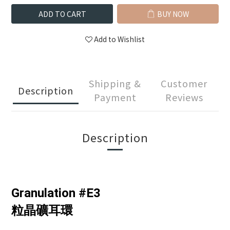
ADD TO CART
BUY NOW
Add to Wishlist
Shipping &
Customer
Description
Payment
Reviews
Description
Granulation #E3
粒晶礦耳環
____________________________