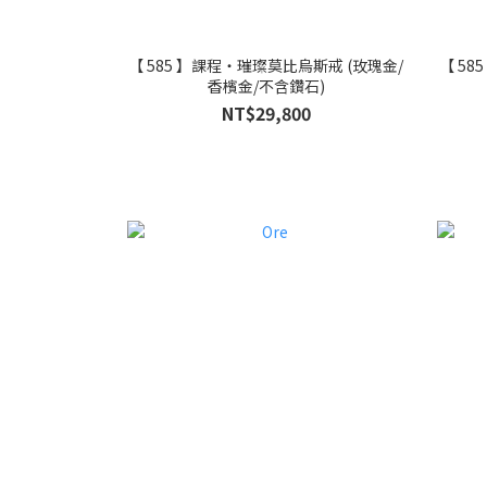
【 585 】課程・璀璨莫比烏斯戒 (玫瑰金/
【 58
香檳金/不含鑽石)
NT$29,800