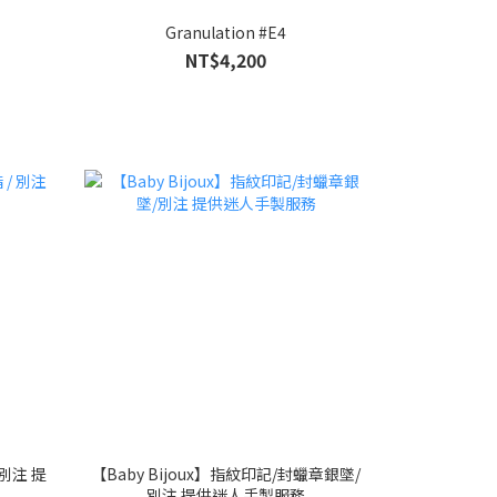
Granulation #E4
NT$4,200
 別注 提
【Baby Bijoux】指紋印記/封蠟章銀墜/
別注 提供迷人手製服務