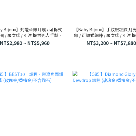
y Bijoux】封蠟章銀耳環 / 可拆式
【Baby Bijoux】手紋銀項鍊 月光
圈 / 層次感 / 別注 提供迷人手製服
釦 / 可調式細鍊 / 層次感 / 別注
務
手製服務
NT$2,980 ~ NT$5,960
NT$3,200 ~ NT$7,880