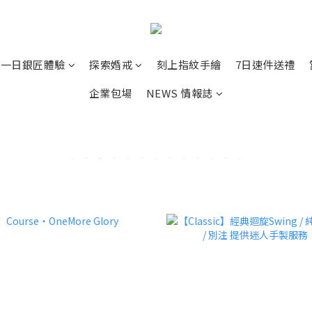
ver 一日銀匠體驗
探索婚戒
刻上指紋手繪
7日速件送禮
企業包場
NEWS 情報誌