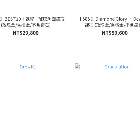
5 】BEST10｜課程．璀璨角面鑽戒
【 585 】Diamond Glory • De
(玫瑰金/香檳金/不含鑽石)
課程 (玫瑰金/香檳金/不含鑽
NT$29,800
NT$59,600