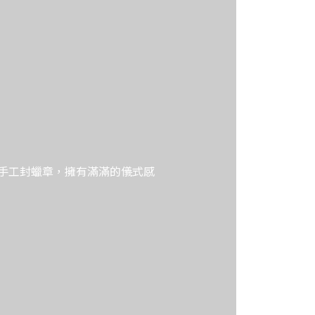
印手工封蠟章，擁有滿滿的儀式感