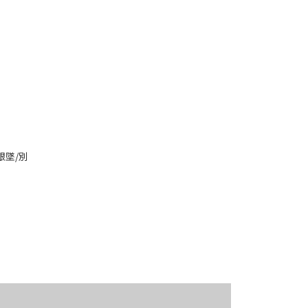
章銀墜/別