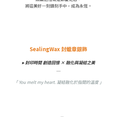
將這美好一刻鑄刻手中，成為永恆。
SealingWax 封蠟章銀飾
▸ 封印時間 創造回憶 × 融化與凝結之美
＿
「 You melt my heart. 凝結融化於指間的溫度 」