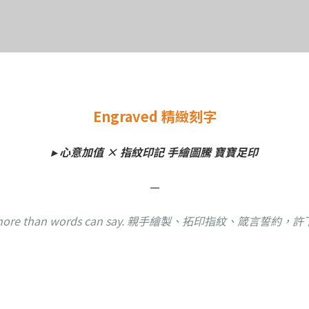
Engraved 精緻刻字
▸ 心意加值 × 指紋印記 手繪圖騰 寶寶足印
—
ou more than words can say. 親手繪製、拓印指紋、箴言誓