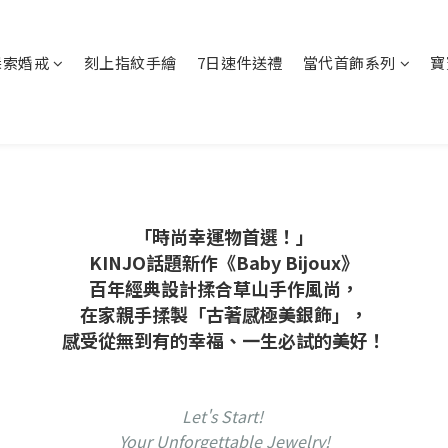
探索婚戒
刻上指紋手繪
7日速件送禮
當代首飾系列
寶
「時尚幸運物首選！」
KINJO話題新作《Baby Bijoux》
百年經典設計揉合草山手作風尚，
在家親手揉製「古著感極美銀飾」，
感受從無到有的幸福、一生必試的美好！
Let's Start!
Your Unforgettable Jewelry!