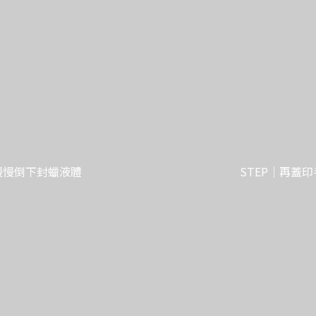
慢慢倒下封蠟液體
STEP｜再蓋