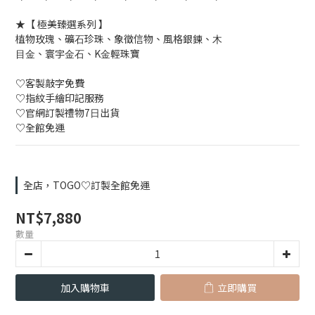
★【 極美臻選系列 】
植物玫瑰、礦⽯珍珠、象徵信物、風格銀鍊、⽊
⽬⾦、寰宇⾦⽯、K⾦輕珠寶
♡客製敲字免費
♡指紋⼿繪印記服務
♡官網訂製禮物7⽇出貨
♡全館免運
全店，TOGO♡訂製全館免運
NT$7,880
數量
加入購物車
立即購買