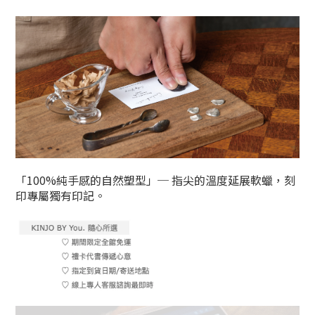
「100%純手感的自然塑型」─ 指尖的溫度延展軟蠟，刻
印專屬獨有印記。