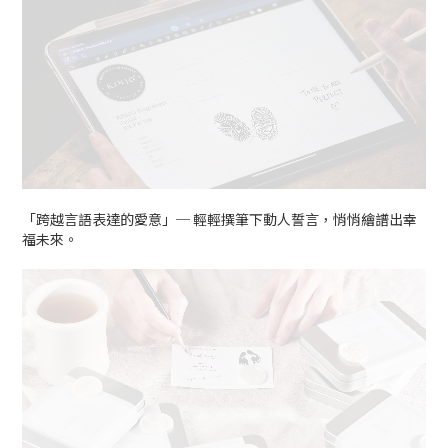
「跨越言語表達的愛意」─ 輕輕撰筆下動人誓言，悄悄繪譜出幸
福未來。