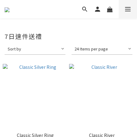
7日速件送禮
Sort by
24 Items per page
Classic Silver Ring
Classic River