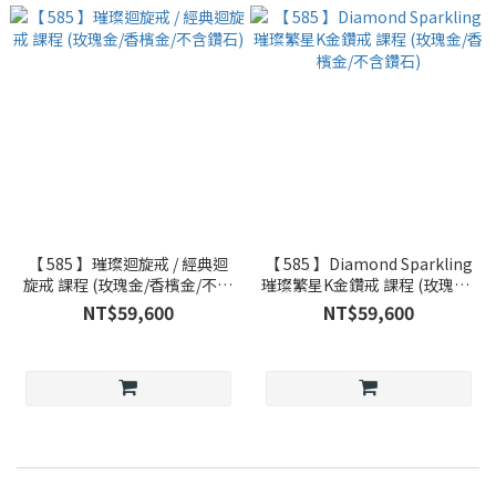
【 585 】璀璨迴旋戒 / 經典迴
【 585 】Diamond Sparkling
旋戒 課程 (玫瑰金/香檳金/不含
璀璨繁星K金鑽戒 課程 (玫瑰金/
鑽石)
香檳金/不含鑽石)
NT$59,600
NT$59,600