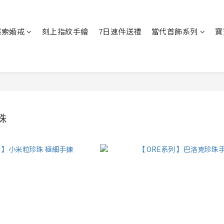
探索婚戒
刻上指紋手繪
7日速件送禮
當代首飾系列
寶
珠