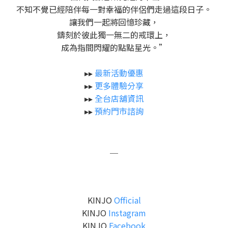
不知不覺已經陪伴每一對幸福的伴侶們走過這段日子。
讓我們一起將回憶珍藏，
鑄刻於彼此獨一無二的戒環上，
成為指間閃耀的點點星光。”
▸▸
最新活動優惠
▸▸
更多體驗分享
▸▸
全台店舖資訊
▸▸
預約門市諮詢
＿
KINJO
Official
KINJO
Instagram
KINJO
Facebook