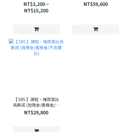
提供迷人手製服務
含鑽石)
NT$3,200 ~
NT$59,600
NT$15,200
【 585 】課程・璀璨莫比
烏斯戒 (玫瑰金/香檳金/不
含鑽石)
NT$29,800