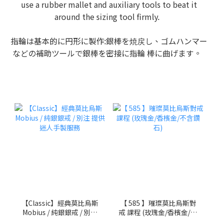
use a rubber mallet and auxiliary tools to beat it
around the sizing tool firmly.
指輪は基本的に円形に製作:銀棒を焼戻し、ゴムハンマー
などの補助ツールで銀棒を密接に指輪 棒に曲げます。
【Classic】經典莫比烏斯
【 585 】璀璨莫比烏斯對
Mobius / 純銀銀戒 / 別注
戒 課程 (玫瑰金/香檳金/不