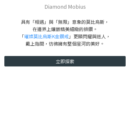
Diamond Mobius
具有「相遇」與「無限」意象的莫比烏斯，
在邊界上鑲嵌精美細緻的排鑽。
「
璀燦莫比烏斯K金鑽戒
」更顯閃耀與迷人，
戴上指間，彷彿擁有整個星河的美好。
立即探索