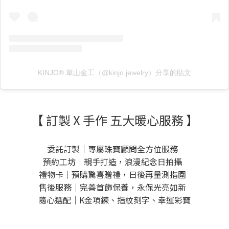
KINJO® 草山金工（@kinjo.jewelry）分享的貼文
【 訂製 X 手作 五大暖心服務 】
委託訂製｜專屬珠寶顧問全方位服務
預約工坊｜親手打造，浪漫紀念日拍攝
禮物卡｜預購驚喜贈禮，日後再量測指圍
售後服務｜完善首飾保養，永保光亮如新
隨心選配｜K金項鍊、指紋刻字、幸運彩寶