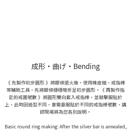
成形・曲げ・Bending
《 先製作初步圓形 》將銀條退火後，使用橡皮槌、戒指棒
等輔助工具，先將銀條穩穩彎折呈初步圓形。《 再製作指
定的戒圍號數 》將圓形雙向套入戒指棒，並敲擊服貼於
上，此時因造型不同，會需要服貼於不同的戒指棒號數，講
師現場將為您各別說明。
Basic round ring making: After the silver bar is annealed,