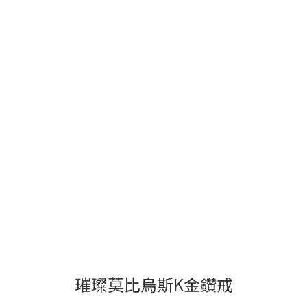
璀璨莫比烏斯K金鑽戒