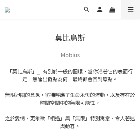
莫比烏斯
Mobius
「莫比烏斯」⎯ 有別於一般的圓環，當你沿著它的表面行
走，無論出發點為何，最終都會回到原點。
無限迴圈的意象，彷彿呼應了生命永恆的流動，以及存在於
時間空間中的無限可能性。
之於愛情，更象徵「相遇」與「無限」特別寓意，令人著迷
與動容。