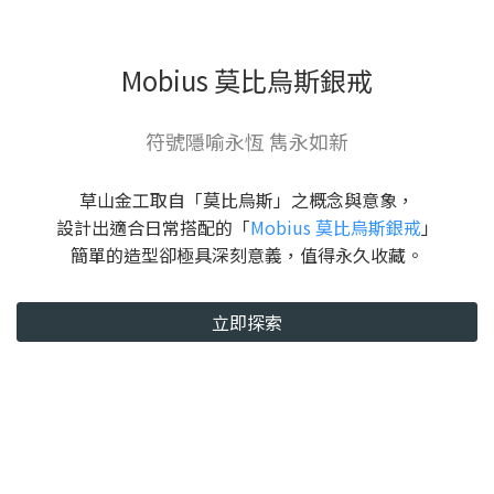
Mobius 莫比烏斯銀戒
符號隱喻永恆 雋永如新
草山金工取自「莫比烏斯」之概念與意象，
設計出適合日常搭配的「
Mobius 莫比烏斯銀戒
」
簡單的造型卻極具深刻意義，值得永久收藏。
立即探索