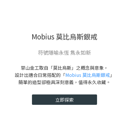
Mobius 莫比烏斯銀戒
符號隱喻永恆 雋永如新
草山金工取自「莫比烏斯」之概念與意象，
設計出適合日常搭配的「
Mobius 莫比烏斯銀戒
」
簡單的造型卻極具深刻意義，值得永久收藏。
立即探索