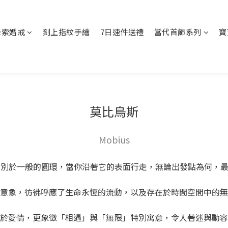
探索婚戒
刻上指紋手繪
7日速件送禮
當代首飾系列
寶
莫比烏斯
Mobius
有別於一般的圓環，當你沿著它的表面行走，無論出發點為何，
意象，彷彿呼應了生命永恆的流動，以及存在於時間空間中的無
於愛情，更象徵「相遇」與「無限」特別寓意，令人著迷與動容