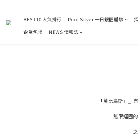
BEST10 人氣排行
Pure Silver 一日銀匠體驗
企業包場
NEWS 情報誌
「莫比烏斯」⎯ 
無限迴圈的
之