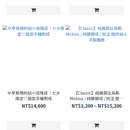
🌹早鳥預約送小玫瑰戒｜七夕
【Classic】經典莫比烏斯
限定♡造型手繪對戒
Mobius / 純銀銀戒 / 別注 提供
迷人手製服務
NT$14,600
NT$3,200 ~ NT$15,200