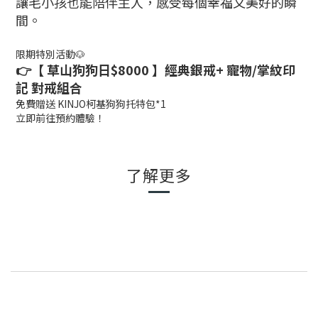
讓毛小孩也能陪伴主人，
感受每個幸福又美好的瞬
間。
限期特別活動
🐶
👉【 草山狗狗日$8000 】經典銀戒+ 寵物/掌紋印
記 對戒組合
免費贈送 KINJO柯基狗狗托特包*1
立即前往預約體驗！
了解更多