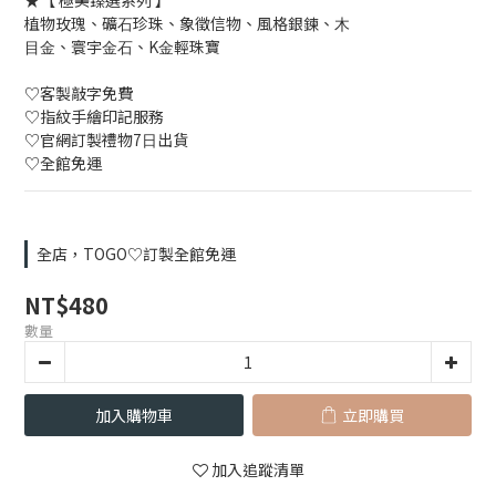
★【 極美臻選系列 】
植物玫瑰、礦⽯珍珠、象徵信物、風格銀鍊、⽊
⽬⾦、寰宇⾦⽯、K⾦輕珠寶
♡客製敲字免費
♡指紋⼿繪印記服務
♡官網訂製禮物7⽇出貨
♡全館免運
全店，TOGO♡訂製全館免運
NT$480
數量
加入購物車
立即購買
加入追蹤清單