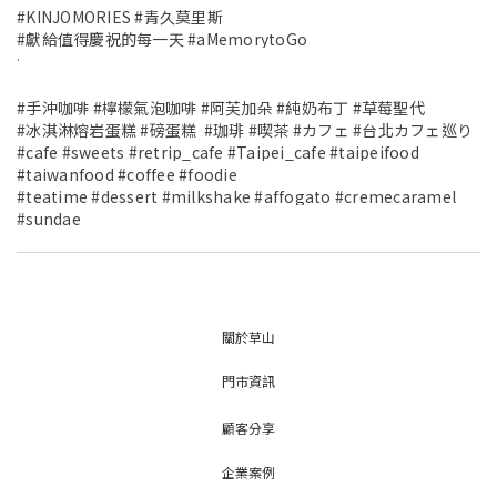
#
KINJOMORIES
#
青久莫里斯
#
獻給值得慶祝的每一天
#
aMemorytoGo
.
#
手沖咖啡
#
檸檬氣泡咖啡
#
阿芙加朵
#
純奶布丁
#
草莓聖代
#
冰淇淋熔岩蛋糕
#
磅蛋糕
#
珈琲
#
喫茶
#
カフェ
#
台北カフェ巡り
#
cafe
#
sweets
#
retrip_cafe
#
Taipei_cafe
#
taipeifood
#
taiwanfood
#
coffee
#
foodie
#
teatime
#
dessert
#
milkshake
#
affogato
#
cremecaramel
#
sundae
關於草山
門市資訊
顧客分享
企業案例