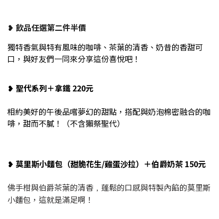
飲品任選第二件半價
❥
獨特香氣與特有風味的咖啡、茶葉的清香、奶昔的香甜可
口，與好友們一同來分享這份喜悅吧！
聖代系列＋拿鐵 220元
❥
相約美好的午後品嚐夢幻的甜點，搭配與奶泡棉密融合的咖
啡，甜而不膩！（不含獺祭聖代）
莫里斯小麵包（甜脆花生/雞蛋沙拉）＋伯爵奶茶 150元
❥
佛手柑與伯爵茶葉的清香
蓬鬆的口感與特製內餡的莫里斯
，
小麵包，這就是滿足啊！