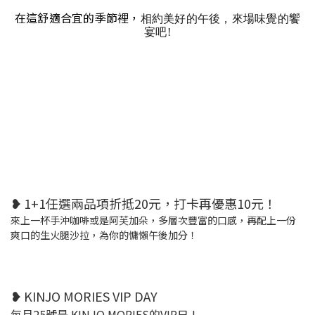
在這舒適合宜的季節裡，
相約美好的午後，來場味覺的饗
宴吧!
❥
1+1任選兩品項折抵20元，打卡再優惠10元！
來上一杯手沖咖啡或是阿芙加朵，多層次豐富的口感，再配上一份
爽口的生火腿沙拉，為你的慵懶午後加分！
❥
KINJO MORIES VIP DAY
每月25號是 KINJO MORIES的VIP日 !