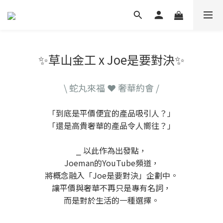
✨草山金工 x Joe是要對決✨
\ 蛇丸來福 ❤️ 奢華約會 /
「到底是平價便宜的產品吸引人？」
「還是高貴奢華的產品令人嚮往？」
⎯ 以此作為出發點，
Joeman的YouTube頻道，
將概念融入「Joe是要對決」企劃中。
讓平價與奢華不再只是專有名詞，
而是對於生活的一種選擇。