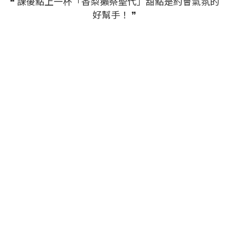
❝ 課後點上一杯「香梨獺祭聖代」甜點是約會氣氛的
好幫手！ ❞