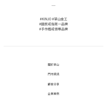
＿
#KINJO #草山金工
#國民戒指第一品牌
#手作婚戒領導品牌
關於草山
門市資訊
顧客分享
企業案例