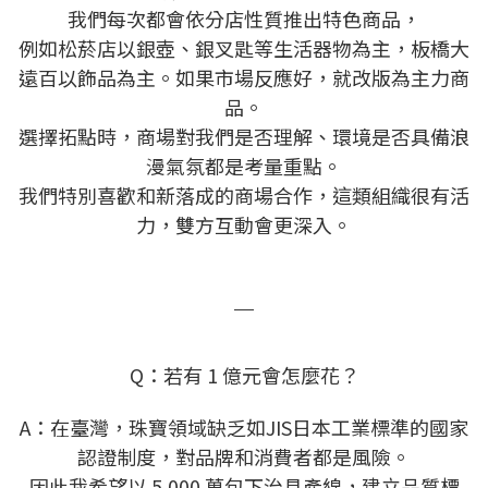
我們每次都會依分店性質推出特色商品，
例如松菸店以銀壺、銀叉匙等生活器物為主，板橋大
遠百以飾品為主。如果市場反應好，就改版為主力商
品。
選擇拓點時，商場對我們是否理解、環境是否具備浪
漫氣氛都是考量重點。
我們特別喜歡和新落成的商場合作，這類組織很有活
力，雙方互動會更深入。
＿
Q：若有 1 億元會怎麼花？​
A：在臺灣，珠寶領域缺乏如JIS日本工業標準的國家
認證制度，對品牌和消費者都是風險。
因此我希望
以 5,000 萬包下治具產線，建立品質標