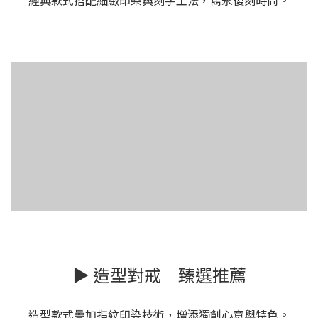
經典款式搭配細緻印染與刻字工法，雋永復刻時尚。
▶ 造型對戒｜臻選推薦
造型款式疊加指紋印染技術，增添獨創心意與特色。