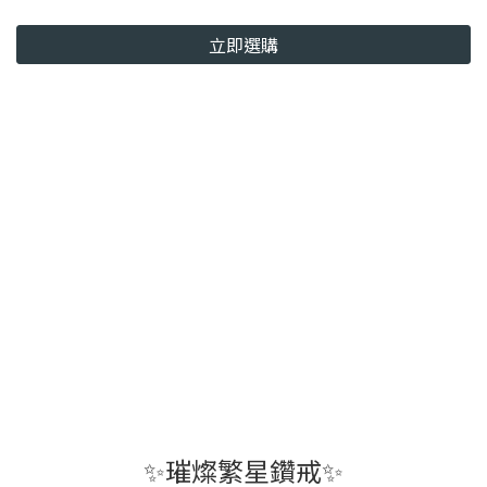
立即選購
✨璀燦繁星鑽戒✨