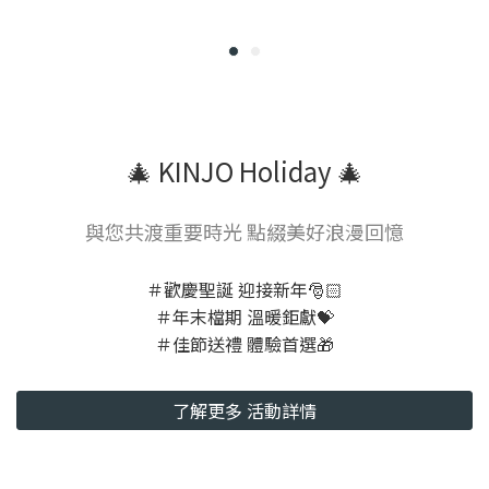
🎄 KINJO Holiday 🎄
與您共渡重要時光 點綴美好浪漫回憶
＃歡慶聖誕 迎接新年🎅🏻
＃年末檔期 溫暖鉅獻💝
＃佳節送禮 體驗首選🎁
了解更多 活動詳情