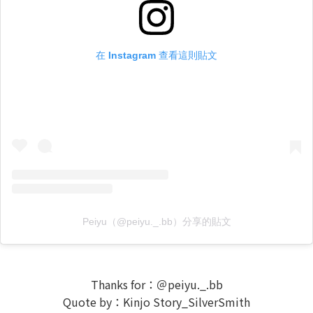
在 Instagram 查看這則貼文
Peiyu（@peiyu._.bb）分享的貼文
Thanks for：＠peiyu._.bb
Quote by：Kinjo Story_SilverSmith