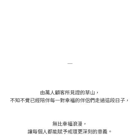
＿
由萬人顧客所見證的草山，
不知不覺已經陪伴每一對幸福的伴侶們走過這段日子，
無比幸福浪漫，
讓每個人都能賦予戒環更深刻的意義。