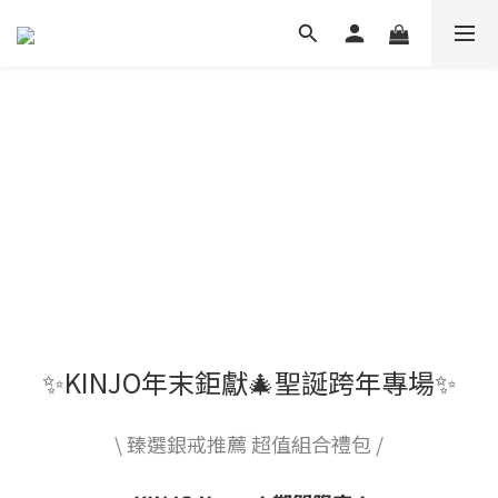
✨KINJO年末鉅獻🎄聖誕跨年專場✨
\ 臻選銀戒推薦 超值組合禮包 /