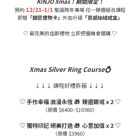
KINJO Xmas！期間限定！
12/21-1/1
預約
聖誕跨年專場 任一臻選組合課程
即贈
「銀匠禮物卡」
外加升級
「質感絲絨戒盒」
♡ 最完美的佳節禮物 立即把握機會選購 ♡
Xmas Silver Ring Course💍
↓↓↓ 課程好禮拆箱 ↓↓↓
♡ 手作幸福 浪漫永恆 🎁 臻選銀戒 x 2 ♡
（原價 $6400~$10560）
♡ 獨特印記 絕美打造 🎁 心意加值 x 2 ♡
（原價 $3960）