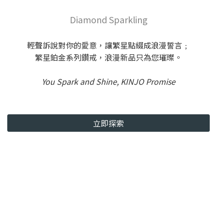
Diamond Sparkling
輕聲訴說對你的愛意，讓繁星點綴成浪漫誓言﹔
繁星鉑金系列鑽戒，浪漫新品只為您璀璨。
You Spark and Shine, KINJO Promise
立即探索