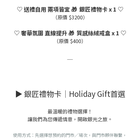
♡ 送禮自用 兩項皆宜 🎁 銀匠禮物卡 x 1 ♡
（原價 $3200）
♡ 奢華氛圍 直線提升 🎁 質感絲絨戒盒 x 1 ♡
（原價 $400）
＿
▶ 銀匠禮物卡｜Holiday Gift首選
最溫暖的禮物選擇！
讓我們為您傳遞情意，開啟銀光之旅。
使用方式：先選擇想預約的門市／場次，與門市夥伴聯繫，