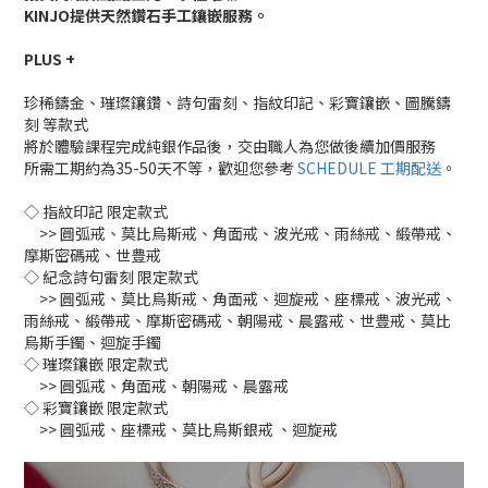
KINJO提供天然鑽石手工鑲嵌服務。
PLUS +
珍稀鑄金、璀璨鑲鑽、詩句雷刻、指紋印記、彩寶鑲嵌、圖騰鑄
刻 等款式
將於體驗課程完成純銀作品後，交由職人為您做後續加價服務
所需工期約為35-50天不等，歡迎您參考
SCHEDULE 工期配送
。
◇ 指紋印記 限定款式
>> 圓弧戒、莫比烏斯戒、角面戒、波光戒、雨絲戒、緞帶戒、
摩斯密碼戒、世豊戒
◇ 紀念詩句雷刻 限定款式
>> 圓弧戒、莫比烏斯戒、角面戒、迴旋戒、座標戒、波光戒、
雨絲戒、緞帶戒、摩斯密碼戒、朝陽戒、晨露戒、世豊戒、莫比
烏斯手鐲、迴旋手鐲
◇ 璀璨鑲嵌 限定款式
>> 圓弧戒、角面戒、朝陽戒、晨露戒
◇ 彩寶鑲嵌 限定款式
>> 圓弧戒、座標戒、莫比烏斯銀戒 、迴旋戒