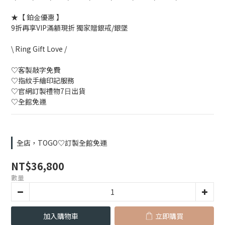
★【 鉑⾦優惠 】
9折再享VIP滿額現折 獨家贈銀戒/銀墜 
\ Ring Gift Love /
♡客製敲字免費
♡指紋⼿繪印記服務
♡官網訂製禮物7⽇出貨
♡全館免運
全店，TOGO♡訂製全館免運
NT$36,800
數量
加入購物車
立即購買