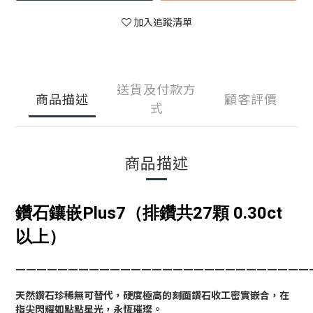
加入追蹤清單
送貨及付款方
商品描述
顧客評價
式
商品描述
鑽石鑲嵌Plus7（排鑽共27顆 0.30ct
以上）
____________________________
天然鑽石珍稀無可替代，硬度極高的刻面鑽石收工密實嵌合，在
指尖閃耀如點點星光，永恆璀璨。