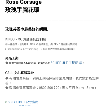
Rose Corsage
玫瑰手腕花環
____________________________
玫瑰芬香串起美好的瞬間。
KINJO PMC 貴金屬認證制度
每一件指環，皆刻印上「KINJO 品牌識別」與
「PMC 貴金屬材質
認
證
( Precious Metal Certification )」
，
代表我們
對貴金屬作品的承諾。
商品工期
◆
SCHEDULE 工期配送
。
所需工期約為
7-14天
不等，歡迎您參考
CALL 安心客服專線
◆ 有關購買商品、到貨工期及保固等常見問題，我們樂於為您解
答。
​◆ 敬請來電客服專線：0800 800 720 ( 專人平日 9 am - 5pm )​
>
SIZEGUIDE・尺寸指南