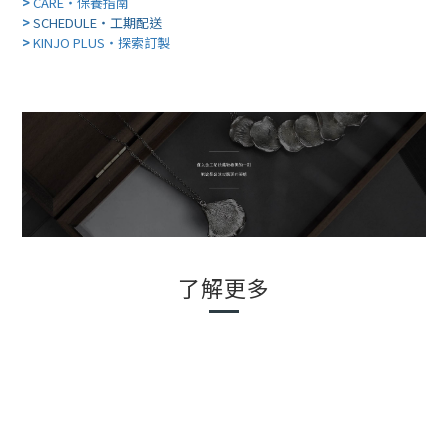
>
CARE・保養指南
>
SCHEDULE・工期配送
>
KINJO PLUS・探索訂製
了解更多