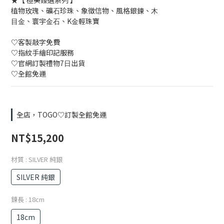
★【 極美臻選系列 】
植物玫瑰、礦⽯珍珠、象徵信物、風格銀鍊、⽊
⽬⾦、寰宇⾦⽯、K⾦輕珠寶
♡客製敲字免費
♡指紋⼿繪印記服務
♡官網訂製禮物7⽇出貨
♡全館免運
全店，TOGO♡訂製全館免運
NT$15,200
材質
: SILVER 純銀
SILVER 純銀
鍊長
: 18cm
18cm