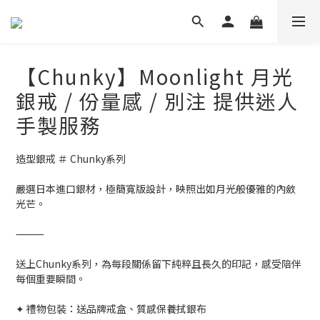
【Chunky】Moonlight 月光
銀戒 / 份量感 / 別注 提供迷人
手製服務
造型銀戒 ＃ Chunky系列
嚴選日本進口銀材，極簡寬版設計，映照出如月光般優雅的內斂
光芒。
⸻
送上Chunky系列，為每段關係留下純粹且長久的印記，感受陪伴
每個重要瞬間。
✦ 禮物包裝：送品牌戒盒、質感保養拭銀布