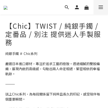
【Chic】TWIST / 純銀手鐲 /
定番品 / 別注 提供迷人手製服
務
純銀手鐲 ＃ Chic系列
嚴選日本進口銀材，專注於追求工藝的極致。透過細膩的雙股編
織，展現內斂的高級感，勾勒出兩人命定相遇、緊密相依的幸福
軌跡。
⸻
送上Chic系列，為每段關係留下純粹且長久的印記，感受陪伴每
個重要瞬間。