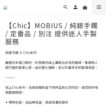
【Chic】MOBIUS / 純銀手鐲
/ 定番品 / 別注 提供迷人手製
服務
純銀手鐲 ＃ Chic系列
嚴選日本進口銀材，於極簡流線上構築出永恆的循環，象徵戀人
間不變的真摯心意。設計歷久彌新，足以珍藏多年的愛情見證。
⸻
送上Chic系列，為每段關係留下純粹且長久的印記，感受陪伴每
個重要瞬間。
✦ 禮物包裝：送品牌戒盒、質感保養拭銀布