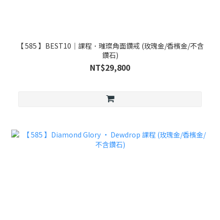
【 585 】BEST10｜課程．璀璨角面鑽戒 (玫瑰金/香檳金/不含
鑽石)
NT$29,800