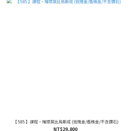
【 585 】課程・璀璨莫比烏斯戒 (玫瑰金/香檳金/不含鑽石)
NT$29,800