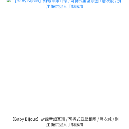
【Baby Bijoux】封蠟章銀耳環 / 可拆式垂墜銀圈 / 層次感 / 別
注 提供迷人手製服務