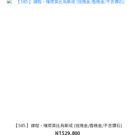
【 585 】課程・璀璨莫比烏斯戒 (玫瑰金/香檳金/不含鑽石)
NT$29,800