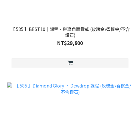
【 585 】BEST10｜課程．璀璨角面鑽戒 (玫瑰金/香檳金/不含
鑽石)
NT$29,800