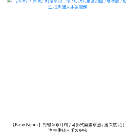
【Baby Bijoux】封蠟章銀耳環 / 可拆式垂墜銀圈 / 層次感 / 別
注 提供迷人手製服務