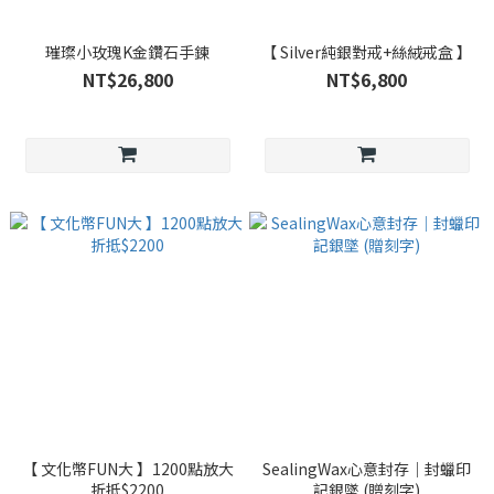
璀璨小玫瑰K金鑽石手鍊
【 Silver純銀對戒+絲絨戒盒 】
NT$26,800
NT$6,800
【 文化幣FUN大 】1200點放大
SealingWax心意封存｜封蠟印
折抵$2200
記銀墜 (贈刻字)